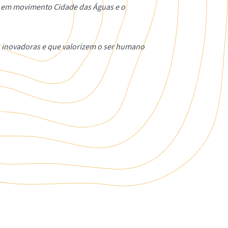
o em movimento Cidade das Águas e o
, inovadoras e que valorizem o ser humano