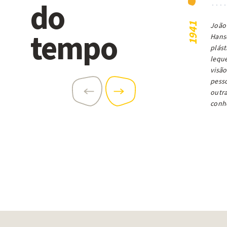
do
João 
1941
tempo
Hanse
plást
leque
visão
pesso
outr
conhe