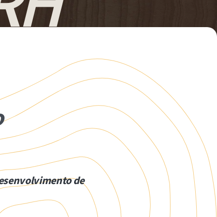
RH
o
desenvolvimento de